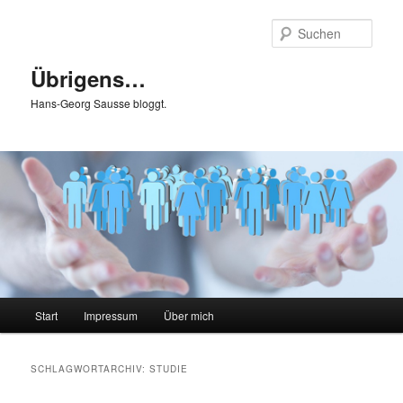
Zum
Zum
primären
sekundären
Such
Inhalt
Inhalt
springen
springen
Übrigens…
Hans-Georg Sausse bloggt.
Hauptmenü
Start
Impressum
Über mich
SCHLAGWORTARCHIV:
STUDIE