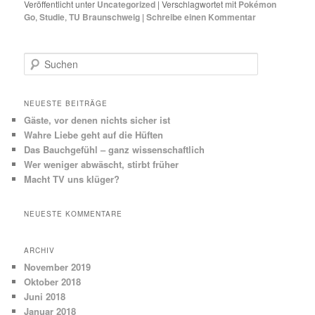
Veröffentlicht unter
Uncategorized
|
Verschlagwortet mit
Pokémon
Go
,
Studie
,
TU Braunschweig
|
Schreibe einen Kommentar
S
u
c
h
NEUESTE BEITRÄGE
e
Gäste, vor denen nichts sicher ist
n
Wahre Liebe geht auf die Hüften
Das Bauchgefühl – ganz wissenschaftlich
Wer weniger abwäscht, stirbt früher
Macht TV uns klüger?
NEUESTE KOMMENTARE
ARCHIV
November 2019
Oktober 2018
Juni 2018
Januar 2018