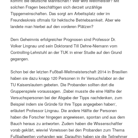
kommt die deutsche Mannschaft? Wer wird Weltmeister? Mit
solchen Fragen beschäftigen sich derzeit unzählige
Tippgemeinschaften. Das sorgt am Arbeitsplatz oder im
Freundeskreis oftmals für hektische Betriebsamkeit. Aber wie
landete man hierbei auf den vorderen Plätzen?
Dem Geheimnis erfolgreicher Prognosen sind Professor Dr.
Volker Lingnau und sein Doktorand Till Dehne-Niemann vom
Controlling-Lehrstuhl an der TUK in einer Studie auf den Grund
gegangen.
Schon bei der letzten Fußball-Weltmeisterschaft 2014 in Brasilien
haben sie dazu knapp 120 Personen in ihr Versuchslabor an der
TU Kaiserslautern gebeten. Die Probanden sollten dort die
Gruppenspiele voraussagen. ‚Dabei musste die eine Hälfte der
Versuchspersonen bei der Abgabe der Tipps nachdenken, zum
Beispiel indem sie Gründe für ihre Tipps angegeben haben‘,
erläutert Professor Lingnau. Die andere Hälfte der Personen
haben die Forscher hingegen angewiesen, spontan und aus dem
Bauch heraus zu antworten. Zudem haben die Wissenschaftler
vorab geklärt, wieviel Vorwissen bei den Probanden zum Thema
Fußballwetten vorhanden war. Daraufhin haben sie die Teilnehmer