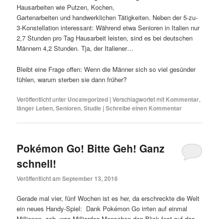
Hausarbeiten wie Putzen, Kochen,
Gartenarbeiten und handwerklichen Tätigkeiten. Neben der 5-zu-
3-Konstellation interessant: Während etwa Senioren in Italien nur
2,7 Stunden pro Tag Hausarbeit leisten, sind es bei deutschen
Männern 4,2 Stunden. Tja, der Italiener…
Bleibt eine Frage offen: Wenn die Männer sich so viel gesünder
fühlen, warum sterben sie dann früher?
Veröffentlicht unter
Uncategorized
|
Verschlagwortet mit
Kommentar
,
länger Leben
,
Senioren
,
Studie
|
Schreibe einen Kommentar
Pokémon Go! Bitte Geh! Ganz
schnell!
Veröffentlicht am
September 13, 2016
Gerade mal vier, fünf Wochen ist es her, da erschreckte die Welt
ein neues Handy-Spiel: Dank Pokémon Go irrten auf einmal
Millionen, ach, was Milliarden Menschen den Blick fest auf das