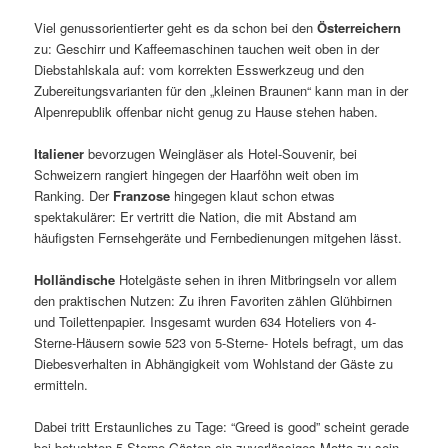
Viel genussorientierter geht es da schon bei den
Österreichern
zu: Geschirr und Kaffeemaschinen tauchen weit oben in der
Diebstahlskala auf: vom korrekten Esswerkzeug und den
Zubereitungsvarianten für den „kleinen Braunen“ kann man in der
Alpenrepublik offenbar nicht genug zu Hause stehen haben.
Italiener
bevorzugen Weingläser als Hotel-Souvenir, bei
Schweizern rangiert hingegen der Haarföhn weit oben im
Ranking. Der
Franzose
hingegen klaut schon etwas
spektakulärer: Er vertritt die Nation, die mit Abstand am
häufigsten Fernsehgeräte und Fernbedienungen mitgehen lässt.
Holländische
Hotelgäste sehen in ihren Mitbringseln vor allem
den praktischen Nutzen: Zu ihren Favoriten zählen Glühbirnen
und Toilettenpapier. Insgesamt wurden 634 Hoteliers von 4-
Sterne-Häusern sowie 523 von 5-Sterne- Hotels befragt, um das
Diebesverhalten in Abhängigkeit vom Wohlstand der Gäste zu
ermitteln.
Dabei tritt Erstaunliches zu Tage: “Greed is good” scheint gerade
bei betuchten 5-Sterne-Gästen ein zuverlässiges Motto zu sein.