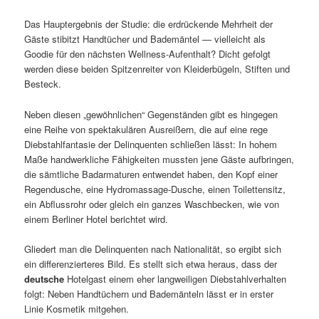
Das Hauptergebnis der Studie: die erdrückende Mehrheit der
Gäste stibitzt Handtücher und Bademäntel — vielleicht als
Goodie für den nächsten Wellness-Aufenthalt? Dicht gefolgt
werden diese beiden Spitzenreiter von Kleiderbügeln, Stiften und
Besteck.
Neben diesen „gewöhnlichen“ Gegenständen gibt es hingegen
eine Reihe von spektakulären Ausreißern, die auf eine rege
Diebstahlfantasie der Delinquenten schließen lässt: In hohem
Maße handwerkliche Fähigkeiten mussten jene Gäste aufbringen,
die sämtliche Badarmaturen entwendet haben, den Kopf einer
Regendusche, eine Hydromassage-Dusche, einen Toilettensitz,
ein Abflussrohr oder gleich ein ganzes Waschbecken, wie von
einem Berliner Hotel berichtet wird.
Gliedert man die Delinquenten nach Nationalität, so ergibt sich
ein differenzierteres Bild. Es stellt sich etwa heraus, dass der
deutsche
Hotelgast einem eher langweiligen Diebstahlverhalten
folgt: Neben Handtüchern und Bademänteln lässt er in erster
Linie Kosmetik mitgehen.