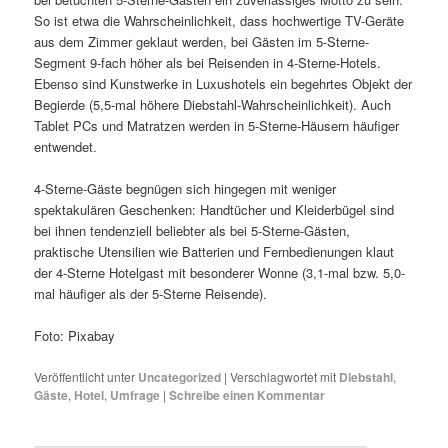
So ist etwa die Wahrscheinlichkeit, dass hochwertige TV-Geräte
aus dem Zimmer geklaut werden, bei Gästen im 5-Sterne-
Segment 9-fach höher als bei Reisenden in 4-Sterne-Hotels.
Ebenso sind Kunstwerke in Luxushotels ein begehrtes Objekt der
Begierde (5,5-mal höhere Diebstahl-Wahrscheinlichkeit). Auch
Tablet PCs und Matratzen werden in 5-Sterne-Häusern häufiger
entwendet.
4-Sterne-Gäste begnügen sich hingegen mit weniger
spektakulären Geschenken: Handtücher und Kleiderbügel sind
bei ihnen tendenziell beliebter als bei 5-Sterne-Gästen,
praktische Utensilien wie Batterien und Fernbedienungen klaut
der 4-Sterne Hotelgast mit besonderer Wonne (3,1-mal bzw. 5,0-
mal häufiger als der 5-Sterne Reisende).
Foto: Pixabay
Veröffentlicht unter
Uncategorized
|
Verschlagwortet mit
Diebstahl
,
Gäste
,
Hotel
,
Umfrage
|
Schreibe einen Kommentar