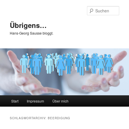
Zum
Zum
primären
sekundären
Such
Inhalt
Inhalt
springen
springen
Übrigens…
Hans-Georg Sausse bloggt.
Hauptmenü
Start
Impressum
Über mich
SCHLAGWORTARCHIV:
BEERDIGUNG