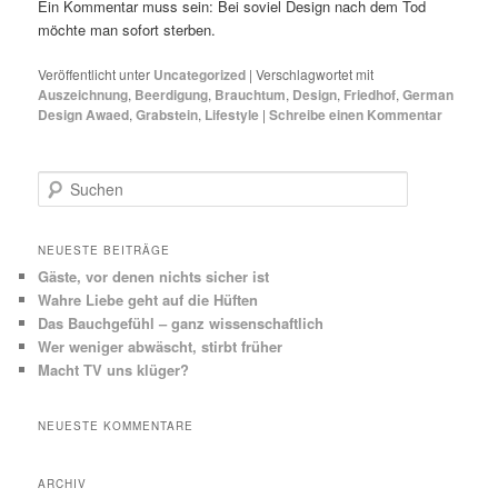
Ein Kommentar muss sein: Bei soviel Design nach dem Tod
möchte man sofort sterben.
Veröffentlicht unter
Uncategorized
|
Verschlagwortet mit
Auszeichnung
,
Beerdigung
,
Brauchtum
,
Design
,
Friedhof
,
German
Design Awaed
,
Grabstein
,
Lifestyle
|
Schreibe einen Kommentar
S
u
c
h
NEUESTE BEITRÄGE
e
Gäste, vor denen nichts sicher ist
n
Wahre Liebe geht auf die Hüften
Das Bauchgefühl – ganz wissenschaftlich
Wer weniger abwäscht, stirbt früher
Macht TV uns klüger?
NEUESTE KOMMENTARE
ARCHIV