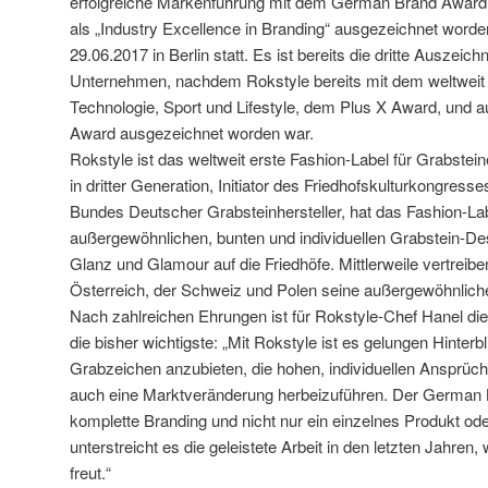
erfolgreiche Markenführung mit dem German Brand Award 
als „Industry Excellence in Branding“ ausgezeichnet worde
29.06.2017 in Berlin statt. Es ist bereits die dritte Auszeic
Unternehmen, nachdem Rokstyle bereits mit dem weltweit g
Technologie, Sport und Lifestyle, dem Plus X Award, und
Award ausgezeichnet worden war.
Rokstyle ist das weltweit erste Fashion-Label für Grabstei
in dritter Generation, Initiator des Friedhofskulturkongress
Bundes Deutscher Grabsteinhersteller, hat das Fashion-La
außergewöhnlichen, bunten und individuellen Grabstein-Des
Glanz und Glamour auf die Friedhöfe. Mittlerweile vertreib
Österreich, der Schweiz und Polen seine außergewöhnlich
Nach zahlreichen Ehrungen ist für Rokstyle-Chef Hanel di
die bisher wichtigste: „Mit Rokstyle ist es gelungen Hinter
Grabzeichen anzubieten, die hohen, individuellen Ansprüc
auch eine Marktveränderung herbeizuführen. Der German
komplette Branding und nicht nur ein einzelnes Produkt ode
unterstreicht es die geleistete Arbeit in den letzten Jahre
freut.“