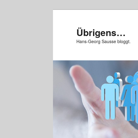
Zum
Zum
primären
sekundären
Inhalt
Inhalt
Übrigens…
springen
springen
Hans-Georg Sausse bloggt.