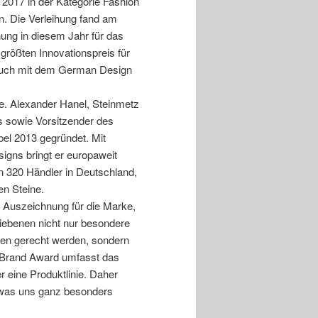
2017 in der Kategorie Fashion
n. Die Verleihung fand am
hnung in diesem Jahr für das
rößten Innovationspreis für
 auch mit dem German Design
ne. Alexander Hanel, Steinmetz
es sowie Vorsitzender des
bel 2013 gegründet. Mit
igns bringt er europaweit
en 320 Händler in Deutschland,
en Steine.
e Auszeichnung für die Marke,
bliebenen nicht nur besondere
hen gerecht werden, sondern
 Brand Award umfasst das
r eine Produktlinie. Daher
n, was uns ganz besonders