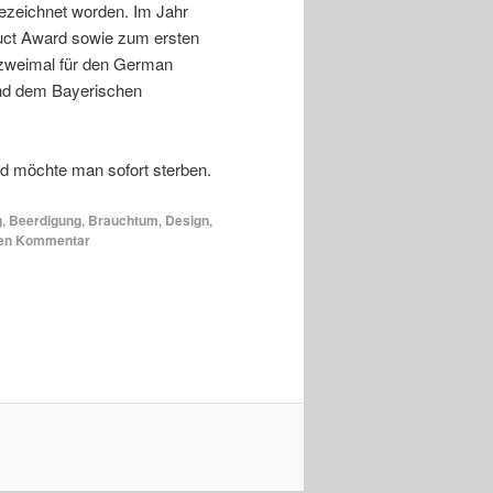
gezeichnet worden. Im Jahr
duct Award sowie zum ersten
 zweimal für den German
nd dem Bayerischen
d möchte man sofort sterben.
g
,
Beerdigung
,
Brauchtum
,
Design
,
nen Kommentar