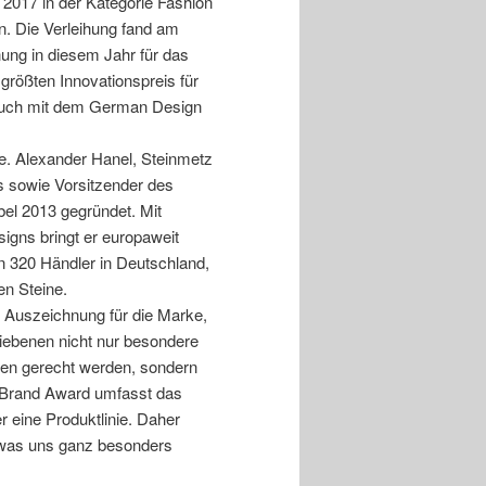
2017 in der Kategorie Fashion
n. Die Verleihung fand am
hnung in diesem Jahr für das
rößten Innovationspreis für
 auch mit dem German Design
ne. Alexander Hanel, Steinmetz
es sowie Vorsitzender des
bel 2013 gegründet. Mit
igns bringt er europaweit
en 320 Händler in Deutschland,
en Steine.
e Auszeichnung für die Marke,
bliebenen nicht nur besondere
hen gerecht werden, sondern
 Brand Award umfasst das
r eine Produktlinie. Daher
n, was uns ganz besonders