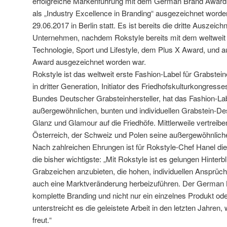
erfolgreiche Markenführung mit dem German Brand Award 
als „Industry Excellence in Branding“ ausgezeichnet worde
29.06.2017 in Berlin statt. Es ist bereits die dritte Auszeic
Unternehmen, nachdem Rokstyle bereits mit dem weltweit g
Technologie, Sport und Lifestyle, dem Plus X Award, und
Award ausgezeichnet worden war.
Rokstyle ist das weltweit erste Fashion-Label für Grabstei
in dritter Generation, Initiator des Friedhofskulturkongress
Bundes Deutscher Grabsteinhersteller, hat das Fashion-La
außergewöhnlichen, bunten und individuellen Grabstein-Des
Glanz und Glamour auf die Friedhöfe. Mittlerweile vertreib
Österreich, der Schweiz und Polen seine außergewöhnlich
Nach zahlreichen Ehrungen ist für Rokstyle-Chef Hanel di
die bisher wichtigste: „Mit Rokstyle ist es gelungen Hinter
Grabzeichen anzubieten, die hohen, individuellen Ansprüc
auch eine Marktveränderung herbeizuführen. Der German
komplette Branding und nicht nur ein einzelnes Produkt ode
unterstreicht es die geleistete Arbeit in den letzten Jahre
freut.“