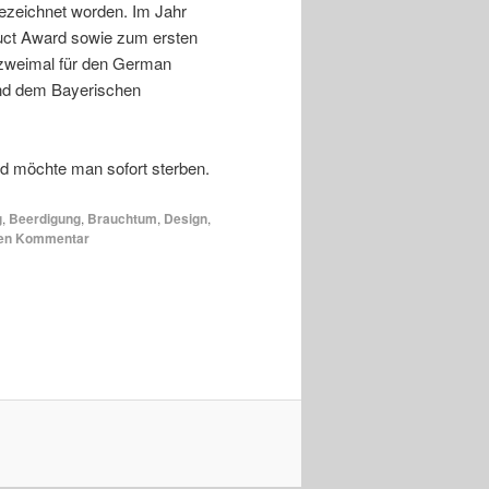
gezeichnet worden. Im Jahr
duct Award sowie zum ersten
 zweimal für den German
nd dem Bayerischen
d möchte man sofort sterben.
g
,
Beerdigung
,
Brauchtum
,
Design
,
nen Kommentar