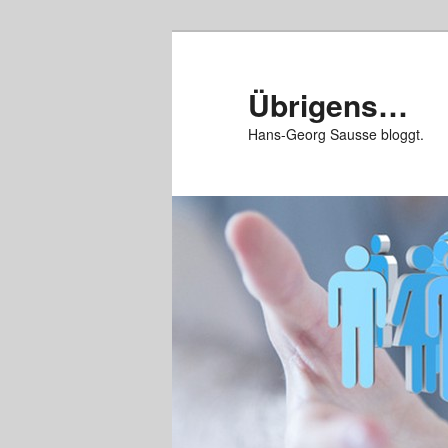
Zum
Zum
primären
sekundären
Inhalt
Inhalt
Übrigens…
springen
springen
Hans-Georg Sausse bloggt.